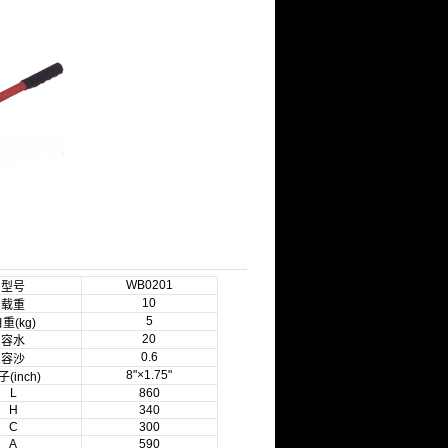
WB0201
型号
10
载重
5
重(kg)
20
容水
0.6
容沙
8"×1.75"
(inch)
L
860
H
340
C
300
A
590