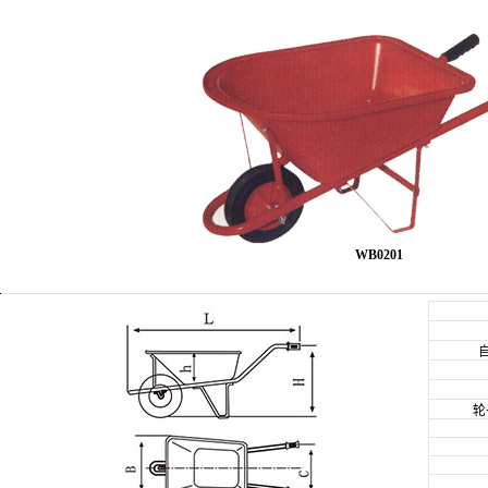
WB0201
自
轮子