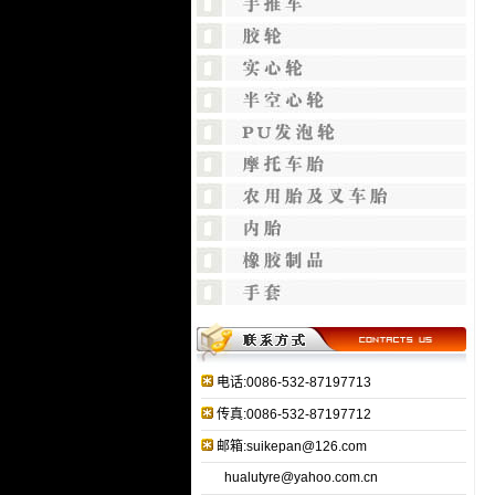
电话:0086-532-87197713
传真:0086-532-87197712
邮箱:suikepan@126.com
hualutyre@yahoo.com.cn