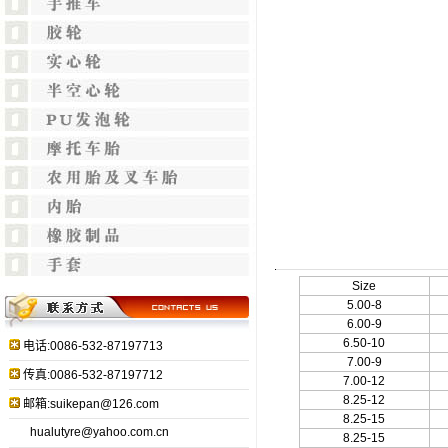
Size
5.00-8
6.00-9
6.50-10
电话:0086-532-87197713
7.00-9
传真:0086-532-87197712
7.00-12
8.25-12
邮箱:suikepan@126.com
8.25-15
hualutyre@yahoo.com.cn
8.25-15