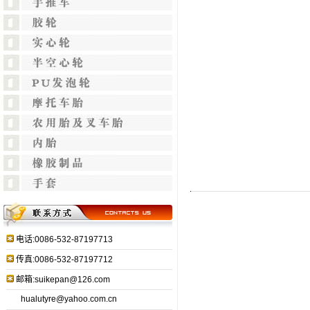
电话:0086-532-87197713
传真:0086-532-87197712
邮箱:suikepan@126.com
hualutyre@yahoo.com.cn