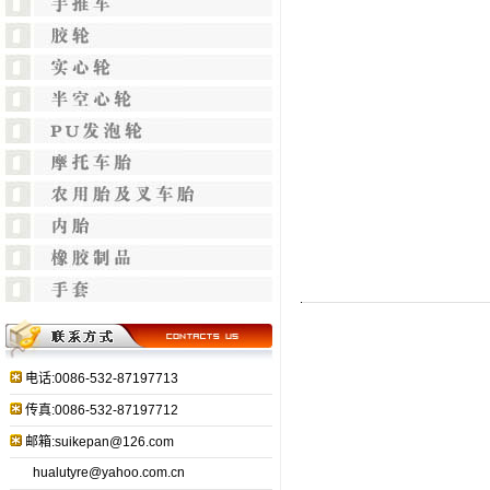
电话:0086-532-87197713
传真:0086-532-87197712
邮箱:suikepan@126.com
hualutyre@yahoo.com.cn