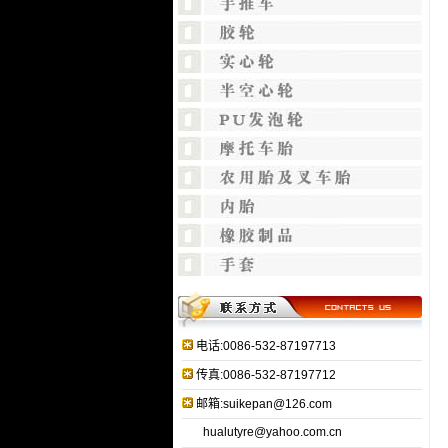
电话:0086-532-87197713
传真:0086-532-87197712
邮箱:suikepan@126.com
hualutyre@yahoo.com.cn