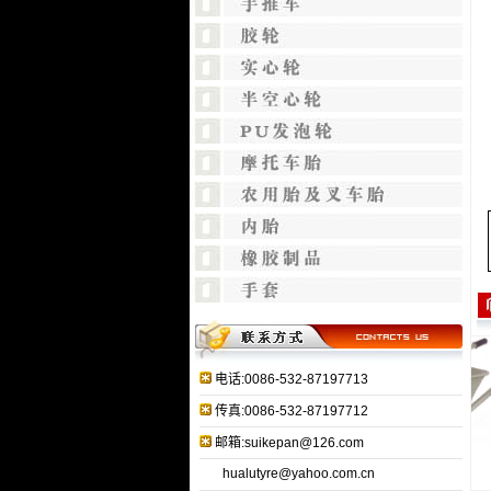
电话:0086-532-87197713
传真:0086-532-87197712
邮箱:suikepan@126.com
hualutyre@yahoo.com.cn