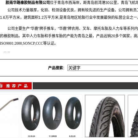
胶南华路橡胶制品有限公司
位于青岛市西海岸，距青岛前湾港
30
公里，青岛飞机
公司技术力量雄厚，化验、检测设备优良，拥有较先进的生产设备。公司拥有员
1.6
万平方米，建筑面积
1.2
万平方米
,
是青岛地区轮胎行业中发展最快的私营企业之一
公司主要生产
“
华鹿
”牌手推车，“华鹿”牌
农用、叉车、摩托车胎及人力车等系列内
的橡胶制品。其中人力车胎和手推车胎的产能为青岛之最，产品远销
20
多个国家，高
ISO9001:2000,SONCP,CCC等认证。
... ...
产品搜索
：