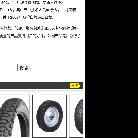
场
80
公里，地理位置优越，交通运输便利。
工
500
人，其中专业技术人员
80
余人。占地面积
。并于
2003
年取得自营进出口权。
外轮胎、胶轮、聚铵脂发泡轮以及其它各种规格
质量的产品赢得用户的好评。公司产品先后取得了